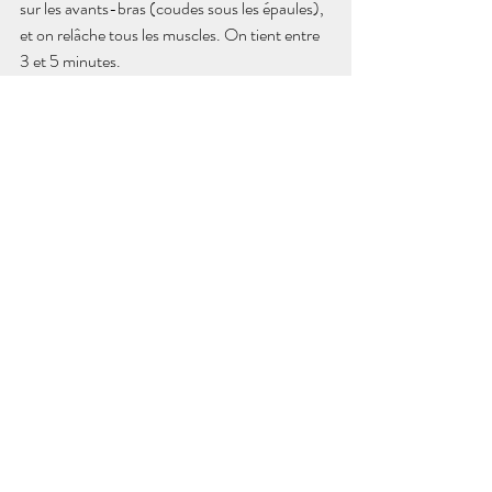
sur les avants-bras (coudes sous les épaules), 
et on relâche tous les muscles. On tient entre 
3 et 5 minutes.
*
Le Papillon couché
, qui stimule le méridien 
du Rein : les plantes de pieds l'une contre 
l'autre (les jambes en losange), on s'incline 
vers l'avant, avec tous les supports nécessaires 
pour être confortable et réussir à relâcher 
complètement le dos, le cou et la tête. Entre 3 
et 5 minutes.
L’hiver n’est pas une fin, mais une préparation 
discrète et profonde pour ce qui viendra 
ensuite. En ralentissant, en se reposant, on 
s’offre le cadeau d’un renouveau puissant au 
printemps.
Je vous souhaite un doux et lent mois de 