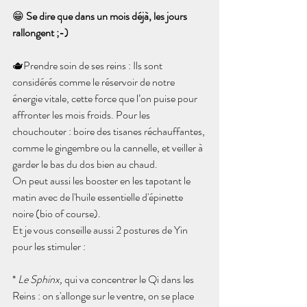
😁 
Se dire que dans un mois déjà, les jours 
rallongent ;-)
🫖Prendre soin de ses reins
 : Ils sont 
considérés comme le réservoir de notre 
énergie vitale, cette force que l’on puise pour 
affronter les mois froids. Pour les 
chouchouter : boire des tisanes réchauffantes, 
comme le gingembre ou la cannelle, et veiller à 
garder le bas du dos bien au chaud.
On peut aussi les booster en les tapotant le 
matin avec de l'huile essentielle d'épinette 
noire (bio of course).
Et je vous conseille aussi 2 postures de Yin 
pour les stimuler :
* 
Le Sphinx,
 qui va concentrer le Qi dans les 
Reins : on s'allonge sur le ventre, on se place 