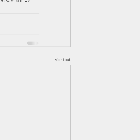
n sanskrit => 
Voir tout