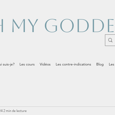
 MY GODDE
i suis-je?
Les cours
Vidéos
Les contre-indications
Blog
Les
24
2 min de lecture