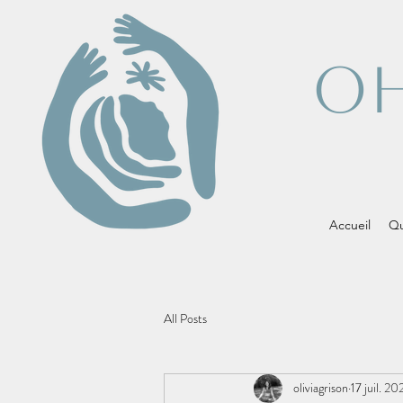
OH
Accueil
Qu
All Posts
oliviagrison
17 juil. 20