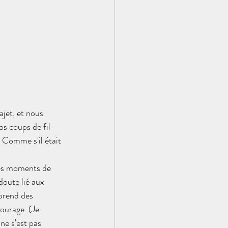
ajet, et nous 
os coups de fil 
" Comme s'il était 
 des moments de 
oute lié aux 
prend des 
ourage. (Je 
ne s'est pas 