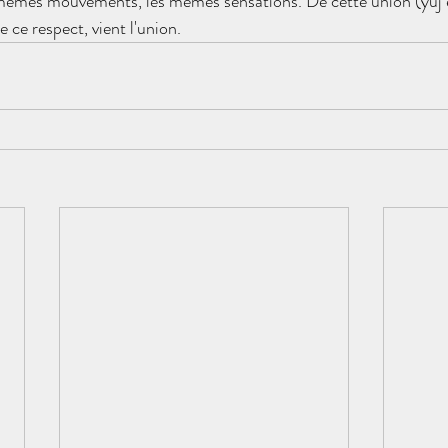
 mêmes mouvements, les mêmes sensations. De cette union (yuj e
e ce respect, vient l'union.