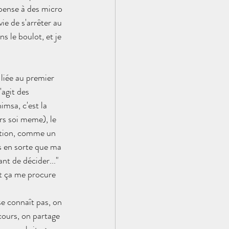
 pense à des micro 
ie de s'arrêter au 
 le boulot, et je 
liée au premier 
agit des 
msa, c'est la 
rs soi meme), le 
ention, comme un 
is en sorte que ma 
nt de décider..." 
et ça me procure 
se connaît pas, on 
cours, on partage 