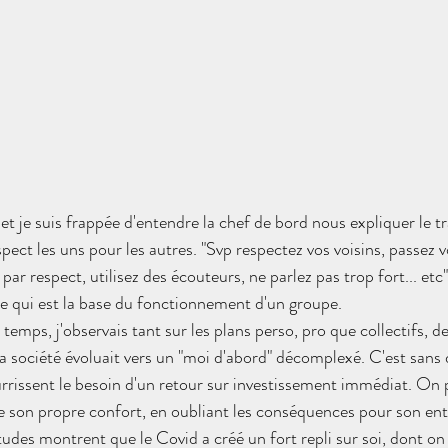
 et je suis frappée d'entendre la chef de bord nous expliquer le tr
ect les uns pour les autres. "Svp respectez vos voisins, passez v
 par respect, utilisez des écouteurs, ne parlez pas trop fort... etc
e qui est la base du fonctionnement d'un groupe.
temps, j'observais tant sur les plans perso, pro que collectifs,
 société évoluait vers un "moi d'abord" décomplexé. C'est sans d
rrissent le besoin d'un retour sur investissement immédiat. On 
e son propre confort, en oubliant les conséquences pour son ent
udes montrent que le Covid a créé un fort repli sur soi, dont on 