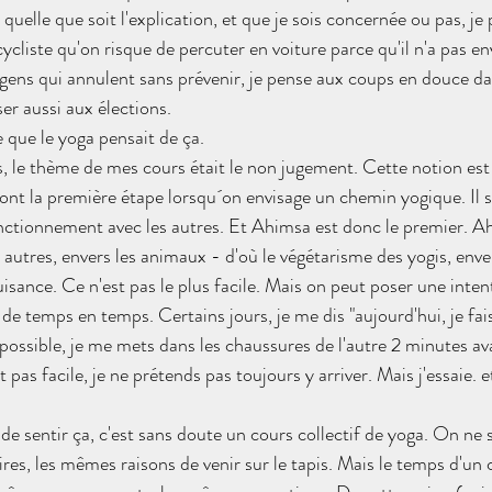
 quelle que soit l'explication, et que je sois concernée ou pas, je
iste qu'on risque de percuter en voiture parce qu'il n'a pas env
gens qui annulent sans prévenir, je pense aux coups en douce dans
er aussi aux élections.
que le yoga pensait de ça.
s, le thème de mes cours était le non jugement. Cette notion est 
nt la première étape lorsqu´on envisage un chemin yogique. Il s'
nctionnement avec les autres. Et Ahimsa est donc le premier. Ahi
 autres, envers les animaux - d'où le végétarisme des yogis, enve
isance. Ce n'est pas le plus facile. Mais on peut poser une int
 de temps en temps. Certains jours, je me dis "aujourd'hui, je fa
s possible, je me mets dans les chaussures de l'autre 2 minutes ava
t pas facile, je ne prétends pas toujours y arriver. Mais j'essaie. 
e sentir ça, c'est sans doute un cours collectif de yoga. On ne 
res, les mêmes raisons de venir sur le tapis. Mais le temps d'un 