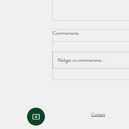
Commentaires
Rédigez un commentaire...
Une posture magique pour
décharger les surrénales
Contact