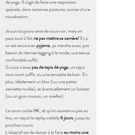
de yoga. Il s'agit de faire une respiration 
spéciale, dans certaines postures, suivies d'une 
visualisation.
Je suis toujours ravie de vous voir, mais on 
peut tout à fait 
ne pas mettre sa caméra!
 Et si 
on est encore en 
pyjama
, ça marche aussi, pas 
besoin du dernier legging à la mode, une tenue 
confortable suffit.
Si vous n'avez 
pas de tapis de yoga
, un tapis 
tout court suffit, ou une serviette de bain. En 
plus, idéalement un bloc (ou une petite 
serviette roulée), et éventuellement un bolster 
(ou un gros coussin, un oreiller).
Le cours coûte 8€
, et qu'on assiste ou pas au 
live, on reçoit le replay valable 
6 jours
, jusqu'au 
prochain cours.
L'objectif est de réussir à le faire 
au moins une 