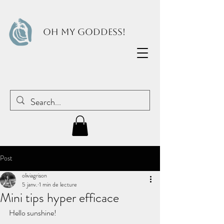
OH MY GODDESS!
Post
oliviagrison
5 janv.
1 min de lecture
Mini tips hyper efficace
Hello sunshine!